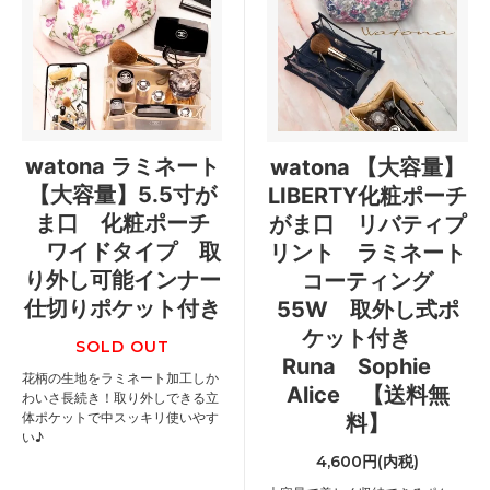
watona ラミネート
watona 【大容量】
【大容量】5.5寸が
LIBERTY化粧ポーチ
ま口 化粧ポーチ
がま口 リバティプ
ワイドタイプ 取
リント ラミネート
り外し可能インナー
コーティング
仕切りポケット付き
55W 取外し式ポ
ケット付き
SOLD OUT
Runa Sophie
花柄の生地をラミネート加工しか
Alice 【送料無
わいさ長続き！取り外しできる立
体ポケットで中スッキリ使いやす
料】
い♪
4,600円(内税)